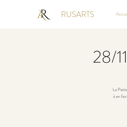
RUSARTS
Accue
28/11
La Petit
à en fai