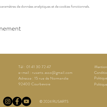
paramètres de données analytiques et de cookies fonctionnels.
énement
Tél : 01 41 30 72 47
Mentions
e-mail :
rusarts.asso@gmail.com
Conditio
Politique
Adresse : 15 rue de Normandie
92400 Courbevoie
Politiqu
© 2024 RUSARTS