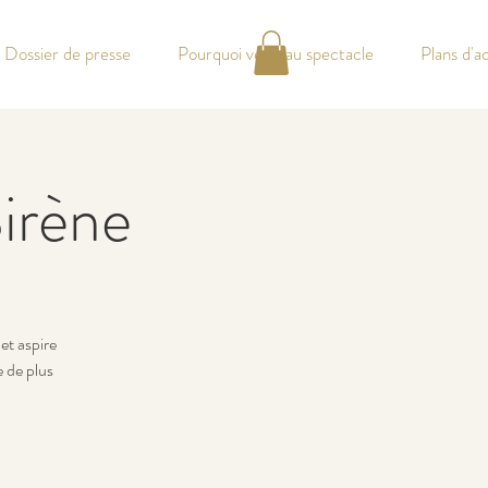
Dossier de presse
Pourquoi venir au spectacle
Plans d'a
Sirène
et aspire
e de plus