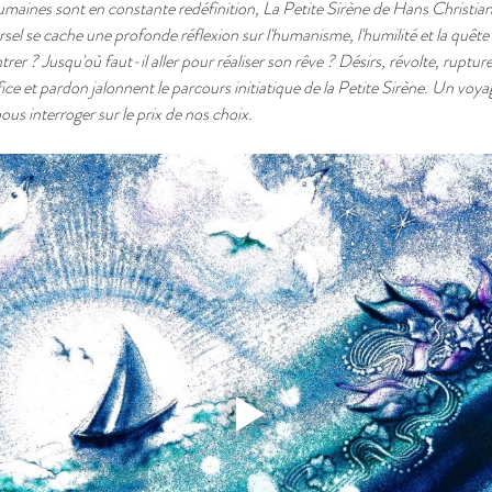
aines sont en constante redéfinition, La Petite Sirène de Hans Christian 
ersel se cache une profonde réflexion sur l'humanisme, l'humilité et la quê
er ? Jusqu'où faut-il aller pour réaliser son rêve ? Désirs, révolte, rupture
rifice et pardon jalonnent le parcours initiatique de la Petite Sirène. Un vo
nous interroger sur le prix de nos choix.